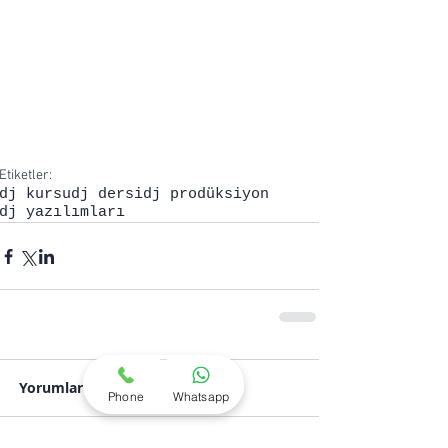
Etiketler:
dj kursu
dj dersi
dj prodüksiyon
dj yazılımları
Yorumlar
Phone
Whatsapp