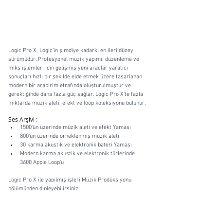
Logic Pro X, Logic'in şimdiye kadarki en ileri düzey 
sürümüdür. Profesyonel müzik yapımı, düzenleme ve 
miks işlemleri için gelişmiş yeni araçlar yaratıcı 
sonuçları hızlı bir şekilde elde etmek üzere tasarlanan 
modern bir arabirim etrafında oluşturulmuştur ve 
gerektiğinde daha fazla güç sağlar. Logic Pro X'te fazla 
miktarda müzik aleti, efekt ve loop koleksiyonu bulunur.
Ses Arşivi : 
1500'ün üzerinde müzik aleti ve efekt Yaması  
800'ün üzerinde örneklenmiş müzik aleti  
30 karma akustik ve elektronik bateri Yaması  
Modern karma akustik ve elektronik türlerinde 
3600 Apple Loop'u 
Logic Pro X ile yapılmış işleri Müzik Prodüksiyonu 
bölümünden dinleyebilirsiniz...