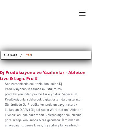
/
ANA SAYFA
YAZI
Dj Prodüksiyonu ve Yazılımlar - Ableton
Live & Logic Pro X
Son zamanlarda çok fazla konuşulan Dj 
Prodüksiyonunun aslında akustik müzik 
prodüksiyonundan pek bir farkı yoktur. Sadece DJ 
Prodüksiyonları daha çok digital ortamda oluşturulur. 
Günümüzde DJ Prodüksiyonunda en yaygın olarak 
kullanılan D.A.W ( Digital Audio Workstation ) Ableton 
Live'dır. Aslında bakarsanız Ableton diğer rakiplerine 
göre aranje konusunda biraz geridedir. İsminden de 
anlıyacağınız üzere Live için yapılmış bir yazılımdır, 