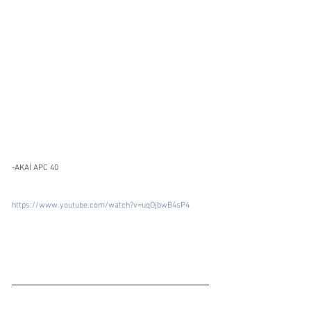
-AKAİ APC 40
https://www.youtube.com/watch?v=uqOjbwB4sP4