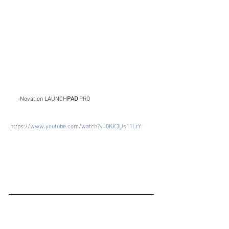
      -Novation LAUNCH
PAD
 PRO
https://www.youtube.com/watch?v=0KX3Us11LrY