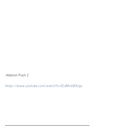
-Ableton Push 2  
https://www.youtube.com/watch?v=0CdMvkBOUgs