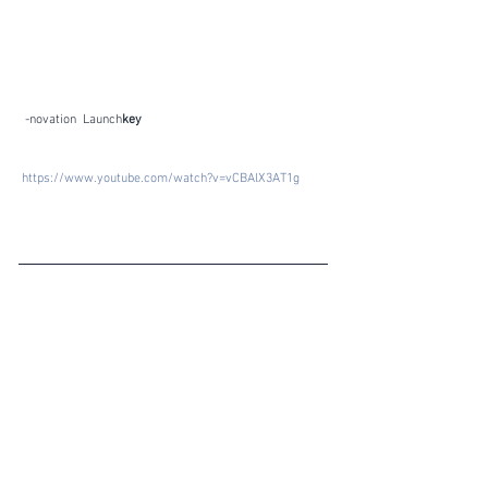
  -novation  Launch
key
https://www.youtube.com/watch?v=vCBAlX3AT1g