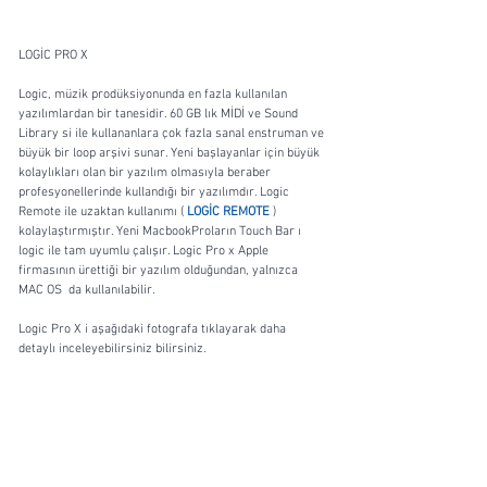
LOGİC PRO X
Logic, müzik prodüksiyonunda en fazla kullanılan 
yazılımlardan bir tanesidir. 60 GB lık MİDİ ve Sound 
Library si ile kullananlara çok fazla sanal enstruman ve 
büyük bir loop arşivi sunar. Yeni başlayanlar için büyük 
kolaylıkları olan bir yazılım olmasıyla beraber 
profesyonellerinde kullandığı bir yazılımdır. Logic 
Remote ile uzaktan kullanımı ( 
LOGİC REMOTE 
) 
kolaylaştırmıştır. Yeni MacbookProların Touch Bar ı 
logic ile tam uyumlu çalışır. Logic Pro x Apple 
firmasının ürettiği bir yazılım olduğundan, yalnızca 
MAC OS  da kullanılabilir. 
Logic Pro X i aşağıdaki fotografa tıklayarak daha 
detaylı inceleyebilirsiniz bilirsiniz. 