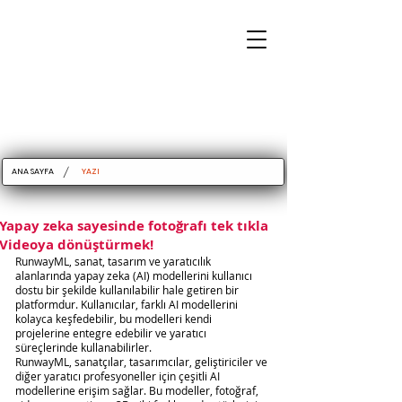
/
ANA SAYFA
YAZI
Yapay zeka sayesinde fotoğrafı tek tıkla
Videoya dönüştürmek!
RunwayML, sanat, tasarım ve yaratıcılık 
alanlarında yapay zeka (AI) modellerini kullanıcı 
dostu bir şekilde kullanılabilir hale getiren bir 
platformdur. Kullanıcılar, farklı AI modellerini 
kolayca keşfedebilir, bu modelleri kendi 
projelerine entegre edebilir ve yaratıcı 
süreçlerinde kullanabilirler.
RunwayML, sanatçılar, tasarımcılar, geliştiriciler ve 
diğer yaratıcı profesyoneller için çeşitli AI 
modellerine erişim sağlar. Bu modeller, fotoğraf, 