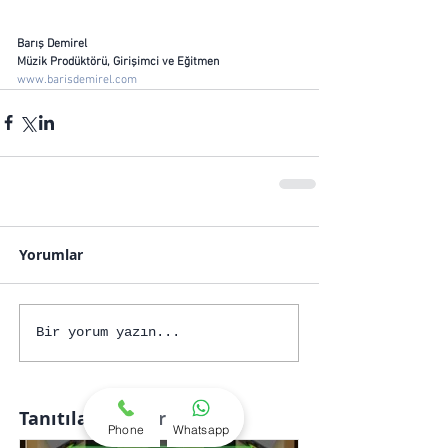
Barış Demirel
Müzik Prodüktörü, Girişimci ve Eğitmen
www.barisdemirel.com
Yorumlar
Bir yorum yazın...
Tanıtılan Yazılar
Phone
Whatsapp