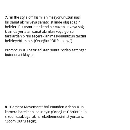
7.
 "in the style of" kısmı animasyonunuzun nasıl 
bir sanat akımı veya sanatçı stilinde oluşacağını 
belirler. Bu kısmı ister kendiniz yazabilir veya sağ 
kısımda yer alan sanat akımları veya görsel 
tarzlardan birini seçerek animasyonunuzun tarzını 
belirleyebilirsiniz. (Örneğin: "Oil Painting") 
Prompt'unuzu hazırladıktan sonra "Video settings" 
butonuna tıklayın.
8.
 "Camera Movement" bölümünden videonuzun 
kamera hareketini belirleyin (Örneğin: Görüntünün 
sizden uzaklaşarak hareketlenmesini istiyorsanız 
"Zoom Out"u seçin).