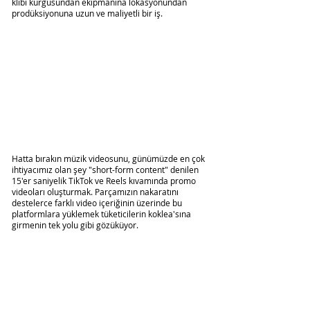
klibi kurgusundan ekipmanına lokasyonundan 
prodüksiyonuna uzun ve maliyetli bir iş.
Hatta bırakın müzik videosunu, günümüzde en çok 
ihtiyacımız olan şey "short-form content" denilen 
15'er saniyelik TikTok ve Reels kıvamında promo 
videoları oluşturmak. Parçamızın nakaratını 
destelerce farklı video içeriğinin üzerinde bu 
platformlara yüklemek tüketicilerin koklea'sına 
girmenin tek yolu gibi gözüküyor.