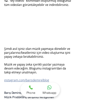
12
. "My videos" kısmından oluşturmuş olduğunuz 
tüm videoları görüntüleyebilir ve indirebilirsiniz.
Şimdi asıl işiniz olan müzik yapmaya dönebilir ve 
parçalarınız/beatleriniz için video oluşturma işini 
yapay zekaya bırakabilirsiniz. 
Müzik ve yapay zeka içerikli yazılar yazmaya 
devam edeceğim. Blogumu instagram'dan da 
takip etmeyi unutmayın. 
instagram.com/barisdemirelblog
Phone
Whatsapp
Barış Demirel
Müzik Prodüktörü, Girişimci ve Eğitmen
www.barisdemirel.com