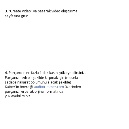
3.
 "Create Video" ya basarak video oluşturma 
sayfasına girin. 
4.
 Parçanızın en fazla 1 dakikasını yükleyebilirsiniz. 
Parçanızı hzılı bir şekilde kırpmak için (mesela 
sadece nakarat bölümünü alacak şekilde) 
Kaiber'in önerdiği 
audiotrimmer.com
 üzerinden 
parçanızı kırparak orjinal formatında 
yükleyebilirsiniz.