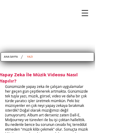
/
ANA SAYFA
YAZI
Yapay Zeka İle Müzik Videosu Nasıl
Yapılır?
Günümüzde yapay zeka ile çalışan uygulamalar 
her geçen gün çeşitlenerek artmakta. Günümüzde 
tek tuşla yazı, müzik, görsel, video ve daha bir çok 
türde yaratıcı işler üretmek mümkün. Peki biz 
müzisyenler en çok neyi yapay zekaya bırakmak 
isterdik? Doğal olarak müziğimizi değil 
(umuyorum). Album art derseniz zaten Dall-E, 
Midjourney ve türevleri ile bu işi çoktan hallelttik. 
Bu nedenle bence bu sorunun cevabı hiç tereddüt 
etmeden "müzik klibi çekmek" olur. Sonuçta müzik 