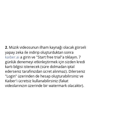
2.
 Müzik videosunun ilham kaynağı olacak görseli 
yapay zeka ile indirip oluşturduktan sonra 
kaiber.ai
 a girin ve "Start free trial"a tıklayın. 7 
günlük denemeyi etkinleştirmek için sizden kredi 
kartı bilgisi istenecek (süre dolmadan iptal 
ederseniz tarafınızdan ücret alınmaz). Dilerseniz 
"Login" üzerinden de hesap oluşturabilirsiniz ve 
Kaiber'i ücretsiz kullanabilirsiniz (fakat 
videolarınızın üzerinde bir watermark olacaktır).