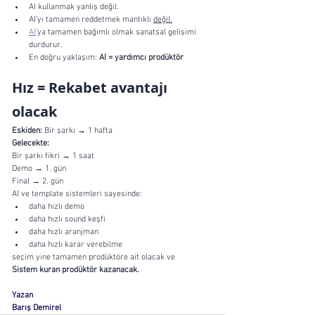
AI kullanmak yanlış değil.
AI’yı tamamen reddetmek mantıklı 
değil.
AI
’ya tamamen bağımlı olmak sanatsal gelişimi 
durdurur.
En doğru yaklaşım: 
AI = yardımcı prodüktör
Hız = Rekabet avantajı 
olacak
Eskiden: 
Bir şarkı → 1 hafta
Gelecekte:
Bir şarkı fikri → 1 saat
Demo → 1. gün 
Final → 2. gün
AI ve template sistemleri sayesinde:
daha hızlı demo
daha hızlı sound keşfi
daha hızlı aranjman
daha hızlı karar verebilme
seçim yine tamamen prodüktöre ait olacak ve 
Sistem kuran prodüktör kazanacak.
Yazan 
Barış Demirel