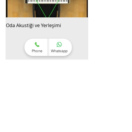
Oda Akustiği ve Yerleşimi
Phone
Whatsapp
Son Paylaşımlar
Armoni Eğitimi: Nedir,
Kimler İçin, Nasıl Alınır?
Şarkıyı Enstrümanlarına
Ayır, Yavaşlat, Akorlarını