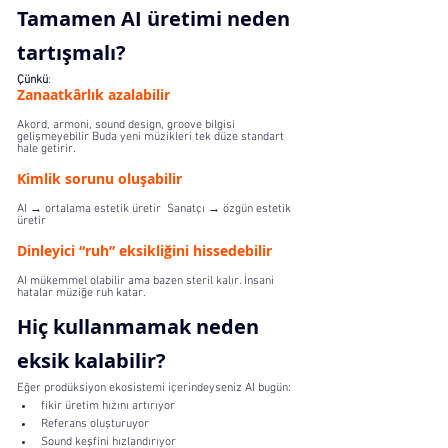
Tamamen AI üretimi neden 
tartışmalı?
Çünkü
:
Zanaatkârlık azalabilir
Akord, armoni, sound design, groove bilgisi 
gelişmeyebilir Buda yeni müzikleri tek düze standart 
hale getirir.
Kimlik sorunu oluşabilir
AI → ortalama estetik üretir  Sanatçı → özgün estetik 
üretir
Dinleyici “ruh” eksikliğini hissedebilir
AI mükemmel olabilir ama bazen steril kalır. İnsani 
hatalar müziğe ruh katar. 
Hiç kullanmamak neden 
eksik kalabilir?
Eğer prodüksiyon ekosistemi içerindeyseniz AI bugün:
fikir üretim hızını artırıyor
Referans oluşturuyor
Sound keşfini hızlandırıyor