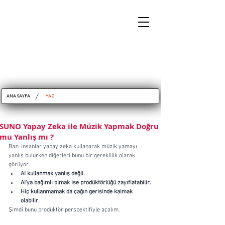
/
ANA SAYFA
YAZI
SUNO Yapay Zeka ile Müzik Yapmak Doğru
mu Yanlış mı ?
Bazı insanlar yapay zeka kullanarak müzik yamayı 
yanlış bulurken diğerleri bunu bir gereklilik olarak 
görüyor.
AI kullanmak yanlış değil.
AI’ya bağımlı olmak ise prodüktörlüğü zayıflatabilir.
Hiç kullanmamak da çağın gerisinde kalmak 
olabilir.
Şimdi bunu prodüktör perspektifiyle açalım.