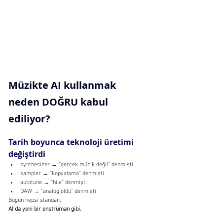
Müzikte AI kullanmak 
neden DOĞRU kabul 
ediliyor?
Tarih boyunca teknoloji üretimi 
değiştirdi
synthesizer → “gerçek müzik değil” denmişti
sampler → “kopyalama” denmişti
autotune → “hile” denmişti
DAW → “analog öldü” denmişti
Bugün hepsi standart.
AI da yeni bir enstrüman gibi.