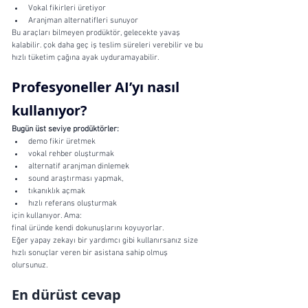
Vokal fikirleri üretiyor
Aranjman alternatifleri sunuyor
Bu araçları bilmeyen prodüktör, gelecekte yavaş 
kalabilir. çok daha geç iş teslim süreleri verebilir ve bu 
hızlı tüketim çağına ayak uyduramayabilir.
Profesyoneller AI’yı nasıl 
kullanıyor?
Bugün üst seviye prodüktörler:
demo fikir üretmek
vokal rehber oluşturmak
alternatif aranjman dinlemek
sound araştırması yapmak,
tıkanıklık açmak
hızlı referans oluşturmak
için kullanıyor. Ama:
final üründe kendi dokunuşlarını koyuyorlar. 
Eğer yapay zekayı bir yardımcı gibi kullanırsanız size 
hızlı sonuçlar veren bir asistana sahip olmuş 
olursunuz. 
En dürüst cevap 