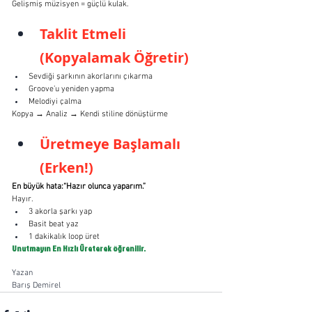
Gelişmiş müzisyen = güçlü kulak.
Taklit Etmeli 
(Kopyalamak Öğretir)
Sevdiği şarkının akorlarını çıkarma
Groove’u yeniden yapma
Melodiyi çalma
Kopya → Analiz → Kendi stiline dönüştürme
Üretmeye Başlamalı 
(Erken!)
En büyük hata:“Hazır olunca yaparım.”
Hayır.
3 akorla şarkı yap
Basit beat yaz
1 dakikalık loop üret
Unutmayın En Hızlı Üreterek öğrenilir.
Yazan
Barış Demirel