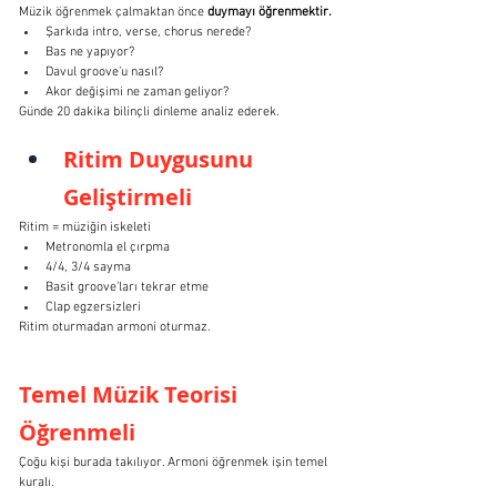
Müzik öğrenmek çalmaktan önce 
duymayı öğrenmektir.
Şarkıda intro, verse, chorus nerede?
Bas ne yapıyor?
Davul groove’u nasıl?
Akor değişimi ne zaman geliyor?
Günde 20 dakika bilinçli dinleme analiz ederek.
Ritim Duygusunu 
Geliştirmeli
Ritim = müziğin iskeleti
Metronomla el çırpma
4/4, 3/4 sayma
Basit groove’ları tekrar etme
Clap egzersizleri
Ritim oturmadan armoni oturmaz.
Temel Müzik Teorisi 
Öğrenmeli
Çoğu kişi burada takılıyor. Armoni öğrenmek işin temel 
kuralı.