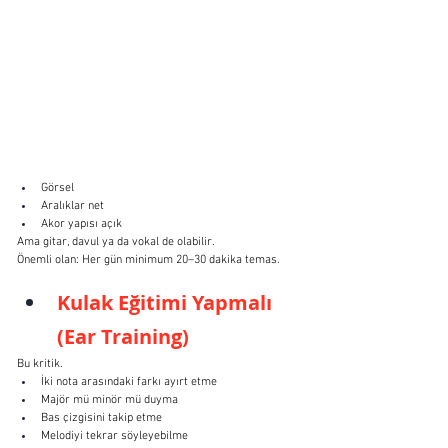
Görsel
Aralıklar net
Akor yapısı açık
Ama gitar, davul ya da vokal de olabilir.
Önemli olan: Her gün minimum 20–30 dakika temas.
Kulak Eğitimi Yapmalı 
(Ear Training)
Bu kritik.
İki nota arasındaki farkı ayırt etme
Majör mü minör mü duyma
Bas çizgisini takip etme
Melodiyi tekrar söyleyebilme