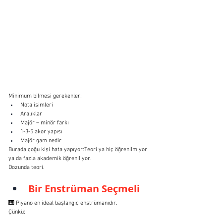
Minimum bilmesi gerekenler:
Nota isimleri
Aralıklar
Majör – minör farkı
1-3-5 akor yapısı
Majör gam nedir
Burada çoğu kişi hata yapıyor:Teori ya hiç öğrenilmiyor 
ya da fazla akademik öğreniliyor.
Dozunda teori.
Bir Enstrüman Seçmeli
🎹 Piyano en ideal başlangıç enstrümanıdır.
Çünkü: