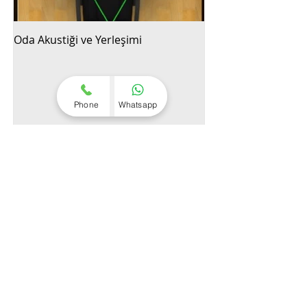
Oda Akustiği ve Yerleşimi
Phone
Whatsapp
Son Paylaşımlar
Armoni Eğitimi: Nedir,
Kimler İçin, Nasıl Alınır?
Şarkıyı Enstrümanlarına
Ayır, Yavaşlat, Akorlarını
Çalış, Üstüne Kaydet:
Müzisyenler ve Şarkıcılar