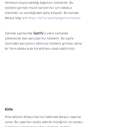
Herkesin oluşturabildiği bağımsız listelerdir. Bu 
listelere girmek müzik kariyeriniz için oldukça 
önemlidir ve sanıldığından daha kolaydır. Bu konuda 
detaylı bilgi için 
https://bit.ly/spotifybagimsizlisteler
Yakında sayfasında 
Spotify’
a yakın zamanda 
yüklenecek olan parçalarınız listelenir. Bu sayfa 
üzerinden parçanızın editoryal listelere girmesi adına 
bir form doldurarak küratörlere ulaştırabilirsiniz 
Kitle
Kitle bölümü dinleyicileriniz hakkında detaylı raporlar 
sunar. Bu raporları analiz ederek müziğinizi ve sanatçı 