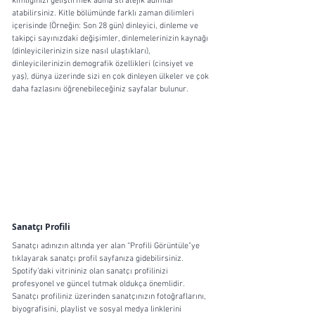
kimliğinizi geliştirmek adına stratejik adımlar 
atabilirsiniz. Kitle bölümünde farklı zaman dilimleri 
içerisinde (Örneğin: Son 28 gün) dinleyici, dinleme ve 
takipçi sayınızdaki değişimler, dinlemelerinizin kaynağı 
(dinleyicilerinizin size nasıl ulaştıkları), 
dinleyicilerinizin demografik özellikleri (cinsiyet ve 
yaş), dünya üzerinde sizi en çok dinleyen ülkeler ve çok 
daha fazlasını öğrenebileceğiniz sayfalar bulunur. 
Sanatçı Profili
Sanatçı adınızın altında yer alan “Profili Görüntüle”ye 
tıklayarak sanatçı profil sayfanıza gidebilirsiniz. 
Spotify’daki vitrininiz olan sanatçı profilinizi 
profesyonel ve güncel tutmak oldukça önemlidir. 
Sanatçı profiliniz üzerinden sanatçınızın fotoğraflarını, 
biyografisini, playlist ve sosyal medya linklerini 