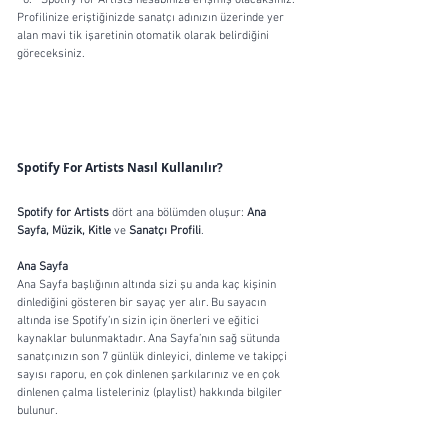
Profilinize eriştiğinizde sanatçı adınızın üzerinde yer 
alan mavi tik işaretinin otomatik olarak belirdiğini 
göreceksiniz.
Spotify For Artists Nasıl Kullanılır?
Spotify for Artists
 dört ana bölümden oluşur: 
Ana 
Sayfa, Müzik, Kitle 
ve 
Sanatçı Profili
.
Ana Sayfa
Ana Sayfa başlığının altında sizi şu anda kaç kişinin 
dinlediğini gösteren bir sayaç yer alır. Bu sayacın 
altında ise Spotify’ın sizin için önerleri ve eğitici 
kaynaklar bulunmaktadır. Ana Sayfa’nın sağ sütunda 
sanatçınızın son 7 günlük dinleyici, dinleme ve takipçi 
sayısı raporu, en çok dinlenen şarkılarınız ve en çok 
dinlenen çalma listeleriniz (playlist) hakkında bilgiler 
bulunur. 