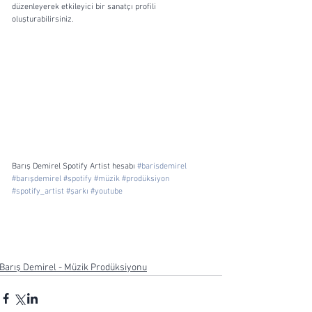
düzenleyerek etkileyici bir sanatçı profili 
oluşturabilirsiniz. 
Barış Demirel Spotify Artist hesabı 
#barisdemirel
#barışdemirel
#spotify
#müzik
#prodüksiyon
#spotify_artist
#şarkı
#youtube
Barış Demirel - Müzik Prodüksiyonu