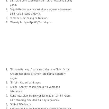
distrokid.com üzerinden DistroKid hesabınıza giriş 
yapın.
Sağ üstte yer alan ve Windows logosuna benzeyen 
dört kareli ikona tıklayın.
“özel erişim” başlığına tıklayın.
“Sanatçılar için Spotify”’a tıklayın. 
“Bir sanatçı seç…” satırına tıklayın ve Spotify for 
Artists hesabına erişmek istediğiniz sanatçıyı 
seçin.
“Erişim Kazan” a tıklayın.
Kişisel Spotify hesabınıza giriş yapmanız 
istenecek.
Karşınıza DistroKid’in verilerinize erişimini kabul 
edip etmediğinize dair bir sayfa çıkacak.
“Kabul Et”e basın.
Spotify for Artists hesabınıza erişmiş olacaksınız.