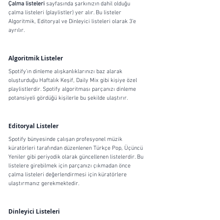
Çalma listeleri
 sayfasında şarkınızın dahil olduğu 
çalma listeleri (playlistler) yer alır. Bu listeler 
Algoritmik, Editoryal ve Dinleyici listeleri olarak 3’e 
ayrılır.
Algoritmik Listeler
Spotify’ın dinleme alışkanlıklarınızı baz alarak 
oluşturduğu Haftalık Keşif, Daily Mix gibi kişiye özel 
playlistlerdir. Spotify algoritması parçanızı dinleme 
potansiyeli gördüğü kişilerle bu şekilde ulaştırır.
Editoryal Listeler
Spotify bünyesinde çalışan profesyonel müzik 
küratörleri tarafından düzenlenen Türkçe Pop, Üçüncü 
Yeniler gibi periyodik olarak güncellenen listelerdir. Bu 
listelere girebilmek için parçanızı çıkmadan önce 
çalma listeleri değerlendirmesi için küratörlere 
ulaştırmanız gerekmektedir.
Dinleyici Listeleri