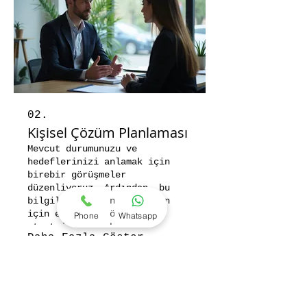
02.
Kişisel Çözüm Planlaması
Mevcut durumunuzu ve
hedeflerinizi anlamak için
birebir görüşmeler
düzenliyoruz. Ardından, bu
bilgileri kullanarak sizin
için en uygun çözüm
Phone
Whatsapp
stratejilerini belirliyoruz.
Daha Fazla Göster