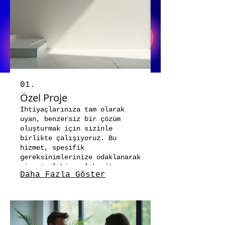
01.
Özel Proje
İhtiyaçlarınıza tam olarak
uyan, benzersiz bir çözüm
oluşturmak için sizinle
birlikte çalışıyoruz. Bu
hizmet, spesifik
gereksinimlerinize odaklanarak
size özel bir yol haritası
Daha Fazla Göster
sunar.