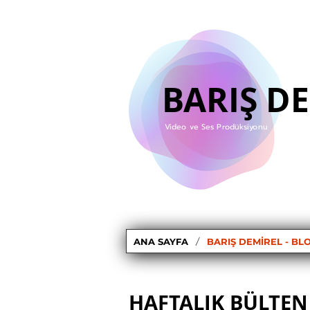
BARIŞ D
Video ve Ses Prodüksiyonu
/
ANA SAYFA
BARIŞ DEMIREL - BL
HAFTALIK BÜLTEN