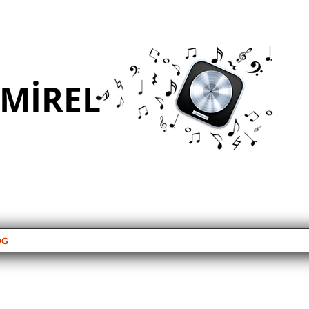
EMİREL
OG