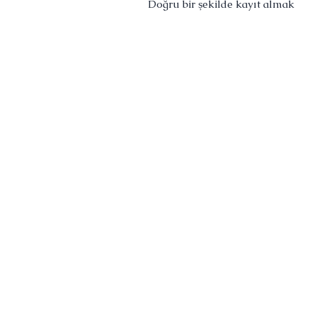
Doğru bir şekilde kayıt almak
müzik prodüksiyonunun sonraki
aşamaları için büyük bir önem
taşımaktadır. Kayıt ne kadar iyi
olursa o kadar...